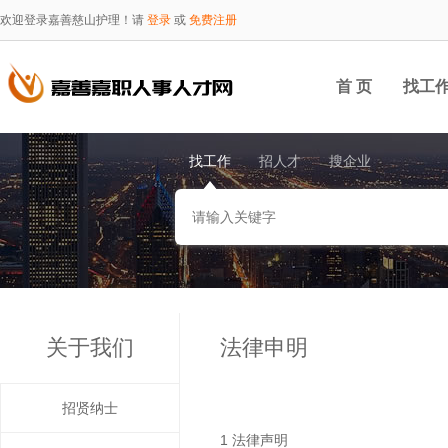
欢迎登录嘉善慈山护理！请
登录
或
免费注册
首 页
找工
找工作
招人才
搜企业
关于我们
法律申明
招贤纳士
1 法律声明