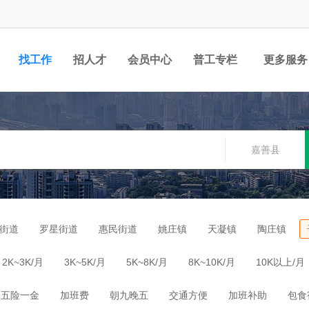
找工作
招人才
会员中心
普工专栏
更多服务
嘉善县
街道
罗星街道
惠民街道
姚庄镇
天凝镇
陶庄镇
2K~3K/月
3K~5K/月
5K~8K/月
8K~10K/月
10K以上/月
五险一金
加班费
朝九晚五
交通方便
加班补助
包食