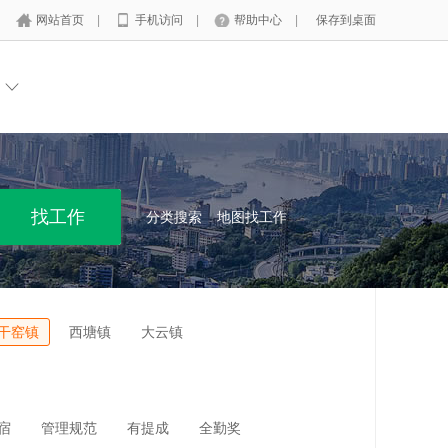
网站首页
|
手机访问
|
帮助中心
|
保存到桌面
分类搜索
地图找工作
干窑镇
西塘镇
大云镇
宿
管理规范
有提成
全勤奖