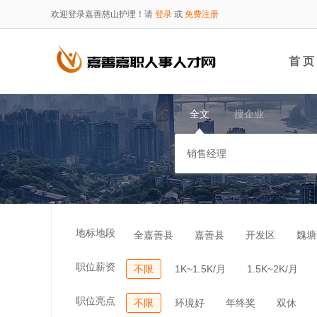
欢迎登录嘉善慈山护理！请
登录
或
免费注册
首 页
全文
搜企业
地标地段
全嘉善县
嘉善县
开发区
魏塘
职位薪资
不限
1K~1.5K/月
1.5K~2K/月
职位亮点
不限
环境好
年终奖
双休