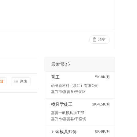
清空
最新职位
普工
5K-8K/月
细
列表
函满新材料（浙江）有限公司
嘉兴市/嘉善县/开发区
模具学徒工
3K-4.5K/月
嘉善一航模具加工部
嘉兴市/嘉善县/干窑镇
五金模具师傅
6K-9K/月